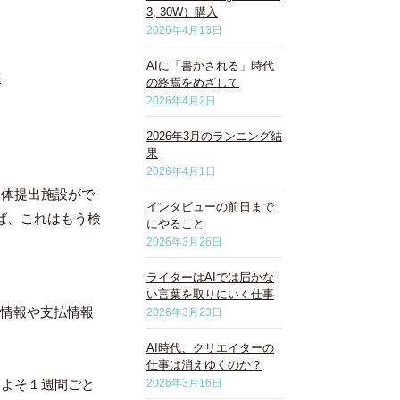
3, 30W）購入
2026年4月13日
AIに「書かされる」時代
亮
の終焉をめざして
2026年4月2日
2026年3月のランニング結
果
2026年4月1日
検体提出施設がで
インタビューの前日まで
れば、これはもう検
にやること
2026年3月26日
ライターはAIでは届かな
い言葉を取りにいく仕事
人情報や支払情報
2026年3月23日
。
AI時代、クリエイターの
仕事は消えゆくのか？
およそ１週間ごと
2026年3月16日