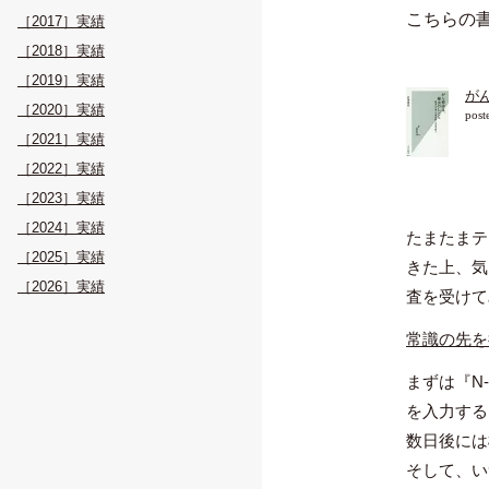
こちらの
［2017］実績
［2018］実績
［2019］実績
が
［2020］実績
post
［2021］実績
［2022］実績
［2023］実績
［2024］実績
たまたまテ
［2025］実績
きた上、気
［2026］実績
査を受けて
常識の先を
まずは『N
を入力する
数日後には
そして、い