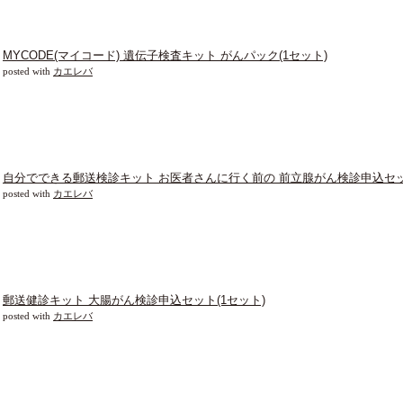
MYCODE(マイコード) 遺伝子検査キット がんパック(1セット)
posted with
カエレバ
自分でできる郵送検診キット お医者さんに行く前の 前立腺がん検診申込セット
posted with
カエレバ
郵送健診キット 大腸がん検診申込セット(1セット)
posted with
カエレバ