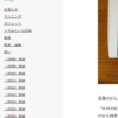
お知らせ
ランニング
ガジェット
メモみたいな記録
創業
取材・編集
想い
［2008］実績
［2009］実績
［2010］実績
［2011］実績
［2012］実績
［2013］実績
全身のがん
［2014］実績
『N-NO
［2015］実績
のがん検査
［2016］実績