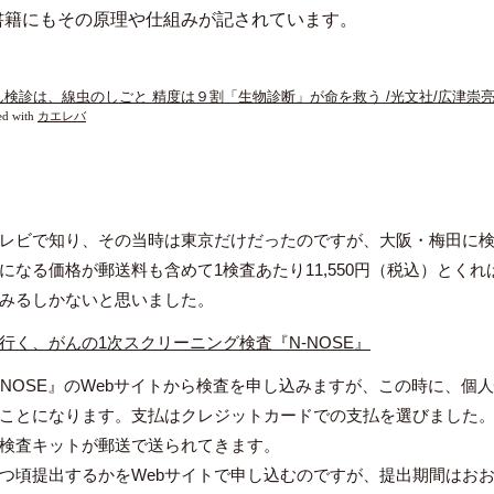
書籍にもその原理や仕組みが記されています。
ん検診は、線虫のしごと 精度は９割「生物診断」が命を救う /光文社/広津崇
ed with
カエレバ
レビで知り、その当時は東京だけだったのですが、大阪・梅田に
になる価格が郵送料も含めて1検査あたり11,550円（税込）とく
みるしかないと思いました。
行く、がんの1次スクリーニング検査『N-NOSE』
-NOSE』のWebサイトから検査を申し込みますが、この時に、個
ことになります。支払はクレジットカードでの支払を選びました
検査キットが郵送で送られてきます。
つ頃提出するかをWebサイトで申し込むのですが、提出期間はお