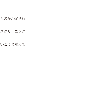
ったのかが記され
次スクリーニング
ていこうと考えて
。