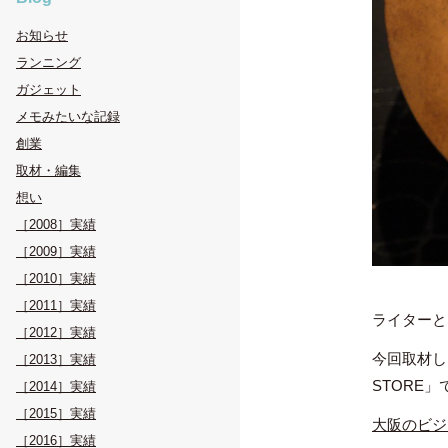
お知らせ
ランニング
ガジェット
メモみたいな記録
創業
取材・編集
想い
［2008］実績
［2009］実績
［2010］実績
［2011］実績
ライターと
［2012］実績
今回取材した
［2013］実績
STORE」
［2014］実績
［2015］実績
大阪のビジ
［2016］実績