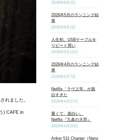
2026年6月2日
2026年5月のランニング結
果
2026年6月1日
人生初。USBケーブルを
リピート買い
2026年5月12日
2026年4月のランニング結
果
2026年5月7日
Netflix「ラヴ上等」が面
白すぎた
載されました。
2026年4月27日
CAFE in
重くて、面白い。
Netflix『九条の大罪』
2026年4月20日
Anker 511 Charger（Nano