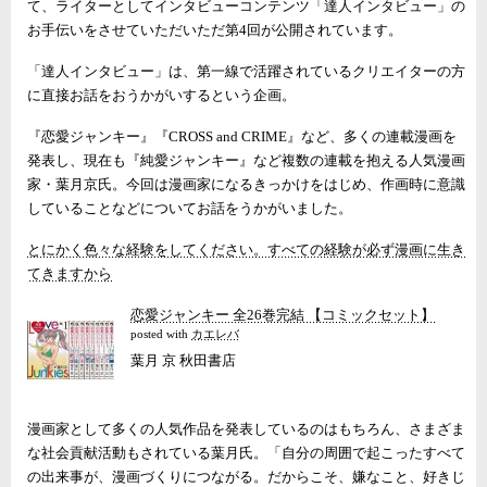
て、ライターとしてインタビューコンテンツ「達人インタビュー」の
お手伝いをさせていただいただ第4回が公開されています。
「達人インタビュー」は、第一線で活躍されているクリエイターの方
に直接お話をおうかがいするという企画。
『恋愛ジャンキー』『CROSS and CRIME』など、多くの連載漫画を
発表し、現在も『純愛ジャンキー』など複数の連載を抱える人気漫画
家・葉月京氏。今回は漫画家になるきっかけをはじめ、作画時に意識
していることなどについてお話をうかがいました。
とにかく色々な経験をしてください。すべての経験が必ず漫画に生き
てきますから
恋愛ジャンキー 全26巻完結 【コミックセット】
posted with
カエレバ
葉月 京 秋田書店
漫画家として多くの人気作品を発表しているのはもちろん、さまざま
な社会貢献活動もされている葉月氏。「自分の周囲で起こったすべて
の出来事が、漫画づくりにつながる。だからこそ、嫌なこと、好きじ