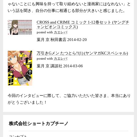
ゃないことにも興味を持って取り組めないと漫画家にはなれない」と
いう話を聞き、自分の仕事に相通じる部分が大きいと感じました。
CROSS and CRIME コミック 1-12巻セット (ヤングチ
ャンピオンコミックス)
posted with
カエレバ
葉月 京 秋田書店 2014-02-20
万引きGメン たつとら!!(1) (ヤンマガKCスペシャル)
posted with
カエレバ
葉月 京 講談社 2014-03-06
今回のインタビューに際して、ご協力いただいた皆さま、本当にあり
がとうございました！
株式会社ショートカプチーノ
コンセプト