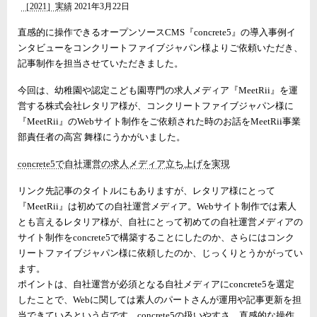
［2021］実績
2021年3月22日
直感的に操作できるオープンソースCMS『concrete5』の導入事例イ
ンタビューをコンクリートファイブジャパン様よりご依頼いただき、
記事制作を担当させていただきました。
今回は、幼稚園や認定こども園専門の求人メディア『MeetRii』を運
営する株式会社レタリア様が、コンクリートファイブジャパン様に
『MeetRii』のWebサイト制作をご依頼された時のお話をMeetRii事業
部責任者の高宮 舞様にうかがいました。
concrete5で自社運営の求人メディア立ち上げを実現
リンク先記事のタイトルにもありますが、レタリア様にとって
『MeetRii』は初めての自社運営メディア。Webサイト制作では素人
とも言えるレタリア様が、自社にとって初めての自社運営メディアの
サイト制作をconcrete5で構築することにしたのか、さらにはコンク
リートファイブジャパン様に依頼したのか、じっくりとうかがってい
ます。
ポイントは、自社運営が必須となる自社メディアにconcrete5を選定
したことで、Webに関しては素人のパートさんが運用や記事更新を担
当できているという点です。concrete5の扱いやすさ、直感的な操作