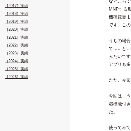
なところで
［2017］実績
MNPする形
［2018］実績
機種変更よ
［2019］実績
です。この
［2020］実績
［2021］実績
うちの場合
［2022］実績
て……とい
［2023］実績
みたいです
［2024］実績
アプリも多
［2025］実績
［2026］実績
ただ、今回は
今回は、う
湿機能付き
た。
使ってみて