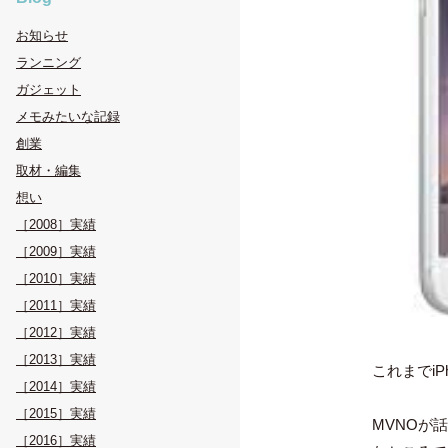
お知らせ
ランニング
ガジェット
メモみたいな記録
創業
取材・編集
想い
［2008］実績
［2009］実績
［2010］実績
［2011］実績
［2012］実績
［2013］実績
これまでiP
［2014］実績
［2015］実績
MVNOが
［2016］実績