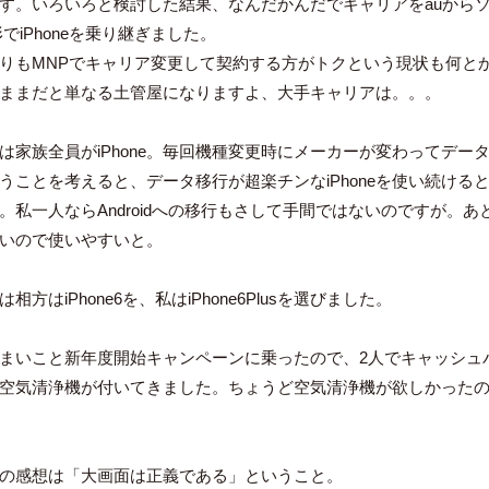
す。いろいろと検討した結果、なんだかんだでキャリアをauから
でiPhoneを乗り継ぎました。
りもMNPでキャリア変更して契約する方がトクという現状も何と
ままだと単なる土管屋になりますよ、大手キャリアは。。。
は家族全員がiPhone。毎回機種変更時にメーカーが変わってデー
うことを考えると、データ移行が超楽チンなiPhoneを使い続ける
。私一人ならAndroidへの移行もさして手間ではないのですが。
いので使いやすいと。
相方はiPhone6を、私はiPhone6Plusを選びました。
まいこと新年度開始キャンペーンに乗ったので、2人でキャッシュ
空気清浄機が付いてきました。ちょうど空気清浄機が欲しかった
の感想は「大画面は正義である」ということ。