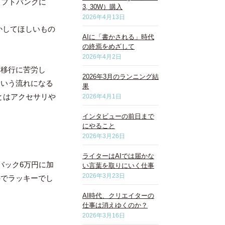
ソフトバンクに
3, 30W）購入
2026年4月13日
かしてほしいもの
AIに「書かされる」時代
の終焉をめざして
2026年4月2日
タ移行に苦労し
2026年3月のランニング結
という流れになる
果
あとはアクセサリや
2026年4月1日
インタビューの前日まで
にやること
2026年3月26日
ライターはAIでは届かな
バック6万円に加
い言葉を取りにいく仕事
2026年3月23日
のでラッキーでし
AI時代、クリエイターの
仕事は消えゆくのか？
2026年3月16日