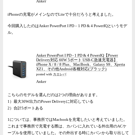
Anker
iPhoneの充電がメインなのでLiteで十分だろうと考えました。
今回購入したのはAnker PowerPort I PD – 1 PD & 4 PowerIQというモデ
ル。
Anker PowerPort I PD - 1 PD & 4 PowerIQ【Power
Delivery対応 60W 5ポート USB-C急速充電器】
iPhone X / 8 / 8 Plus、MacBook、Galaxy S9、Xperia
XZ1、その他Android各種対応(ブラック)
posted with
カエレバ
Anker
こちらのモデルを選んだのは2つの理由があります。
1）最大30W出力のPower Deliveryに対応している
2）合計5ポートある
1については、事務所ではMacbookを充電したいと考えていました。
これまで事務所で充電する際は、カバンに入れている外出用のACケ
ーブルを使用していました。その外出する時にカバンから取り出して