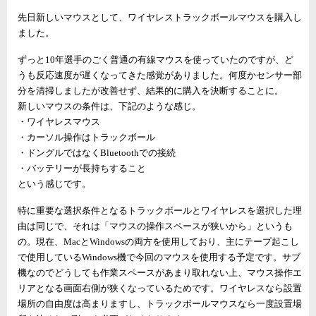
先日新しいマウスとして、ワイヤレストラックボールマウスを購入し
ました。
ずっと10年選手のごく普通の有線マウスを使っていたのですが、ど
うも反応速度が遅くなってきた感覚がありました。何度かセンサー部
分を清掃しましたが改善せず、結果的に購入を決断することに。
新しいマウスの条件は、下記のような感じ。
・ワイヤレスマウス
・カーソル操作はトラックボール
・ドングルではなくBluetoothでの接続
・バッテリーが長持ちすること
という感じです。
特に重要な選択条件となるトラックボールとワイヤレスを選択した理
由は同じで、それは「マウスの操作スペースが狭いから」というも
の。現在、MacとWindowsの両方を使用しており、主にテープ起こし
で使用しているWindows機で今回のマウスを使用する予定です。サブ
機なのでどうしても作業スペースがあまり取れない上、マウス操作エ
リアとなる画面右側が狭くなっているためです。ワイヤレスなら設置
場所の自由度は高まりますし、トラックボールマウスなら一度設置場