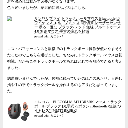
所を決めれば動かす必要がなくなります。
色々迷いましたが、結果的に選んだのはこちら。
サンワサプライ トラックボールマウス Bluetooth4.0
ワイヤレス エルゴノミクス DPI切替 レーザーセンサ
ー 戻る・進む ブラック/レッド 無線 ブルートゥース
4.0 無線マウス 手首の疲れを軽減
posted with
カエレバ
コストパフォーマンスと親指でのトラックボール操作が使いやすそう
だったのでこちらを選びました。ちなみにトラックボールマウスは初
挑戦。だからこそトラックボールであればどれでも順応できると考え
ました。
結局買いませんでしたが、候補に残っていたのはこのあたり。人差し
指や手の平でトラックボールを操作するのもアリだと思っていまし
た。
エレコム ELECOM M-MT1BRSBK マウス トラック
ボール ブラック [光学式 /5ボタン /Bluetooth /無線(ワ
イヤレス)][MMT1BRSBK]
posted with
カエレバ