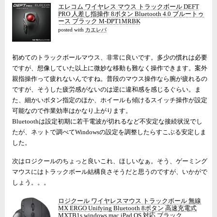
エレコム ワイヤレス マウス トラックボール DEFT
PRO 人差し指操作 8ボタン Bluetooth 4.0 ブルートゥ
ース ブラック M-DPT1MRBK
posted with
カエレバ
初めてのトラックボールマウス、非常に良いです。多少の慣れは必要
ですが、想像していた以上に微妙な移動も難なく操作できます。案外
親指操作って疲れないんですね。普段のマウス操作なら腕が疲れるの
ですが、そうした疲労感がないのは逆に違和感を感じるぐらい。ま
た、細かいボタン指定のほか、ホイールも傾けるスイッチ操作が設定
可能なので作業効率はかなり上がります。
Bluetoothは設定初期に若干電波が切れるなど不安定な接続状況でし
たが、ネットで調べてWindowsの設定を調整したらすこぶる安定しま
した。
次はロジクールのちょっと良いこれ、ほしいなぁ。そう、ゲーミング
マウスにはトラックボール結構良さそうだと思うのですが、いかがで
しょう。。。
ロジクール ワイヤレスマウス トラックボール 無線
MX ERGO Unifying Bluetooth 8ボタン 高速充電式
MXTB1s windows mac iPad OS 対応 ブラック