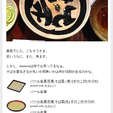
最高でした。ごちそうさま。
近いうちに、また、来ます。
しかし、amazonは何でも売ってるなぁ。
そばを盛るざるが丸いか四角いかは何か法則があるのかな。
パール金属 匠庵 そば皿 <角>(すのこ付) H-5282
posted with
カエレバ
パール金属
パール金属 匠庵 そば皿(丸) すのこ付 H-5281
posted with
カエレバ
パール金属