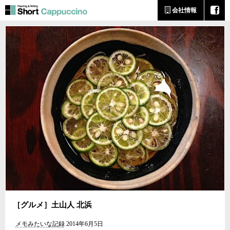
会社情報
［グルメ］土山人 北浜
メモみたいな記録
2014年6月5日