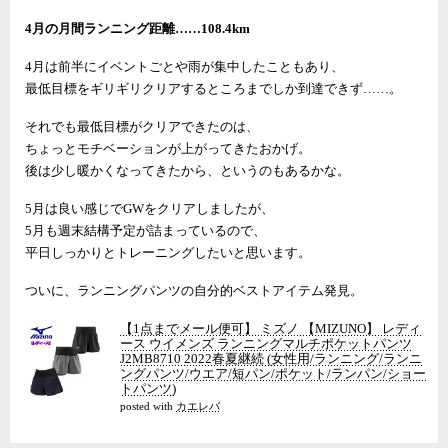
4月の月間ランニング距離……108.4km
4月は前半にイベントごとや雨が集中したこともあり、
最低目標をギリギリクリアするところまでしか到達できず……。
それでも最低目標がクリアできたのは、
ちょっとモチベーションが上がってきたおかげ。
後は少し暖かくなってきたから、というのもあるかな。
5月は良い感じでGWをクリアしましたが、
5月も週末結構予定が詰まっているので、
平日しっかりとトレーニングしたいと思います。
ついに、ランニングパンツの自分的ベストアイテム発見。
【1点までメール便可】 ミズノ 【MIZUNO】 レディ
ース ウイメンズ ランニングマルチポケットパンツ
J2MB8710 2022春夏継続 (女性用/ランニング/ランニ
ングパンツ/ウエア/短パン/ポケット/ランパン/ショー
トパンツ)
posted with
カエレバ