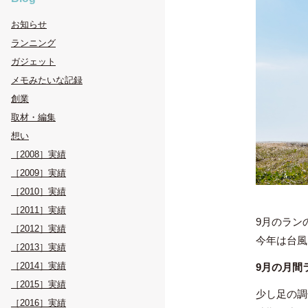
お知らせ
ランニング
ガジェット
メモみたいな記録
創業
取材・編集
想い
［2008］実績
［2009］実績
［2010］実績
［2011］実績
9月のラン
［2012］実績
今年は台風
［2013］実績
［2014］実績
9月の月間ラ
［2015］実績
少し足の調
［2016］実績