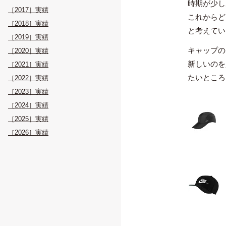
時期が少し
［2017］実績
これからど
［2018］実績
と考えてい
［2019］実績
キャップの
［2020］実績
新しいのを
［2021］実績
たいところ
［2022］実績
［2023］実績
［2024］実績
［2025］実績
［2026］実績