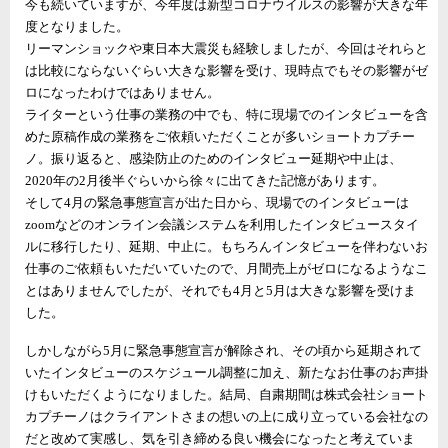
今も続いていますが、今年度は新型コロナウイルスの影響が大きな年
度となりました。
リーマンショックや東日本大震災も経験しましたが、今回はそれらと
は比較にならないぐらい大きな影響を受け、現時点でもその影響がゼ
ロになったわけではありません。
ライターという仕事の業務の中でも、特に現場でのインタビューを含
めた原稿作成の業務をご依頼いただくことが多いショートカプチー
ノ。振り返ると、感染防止のためのインタビュー延期や中止は、
2020年の2月後半ぐらいから徐々に出てきた記憶があります。
そして4月の緊急事態宣言が出た日から、現場でのインタビューは
zoomなどのオンライン会議システムを利用したインタビュースタイ
ルに移行したり、延期、中止に。もちろんインタビューを伴わないお
仕事のご依頼もいただいていたので、月間売上がゼロになるようなこ
とはありませんでしたが、それでも4月と5月は大きな影響を受けま
した。
しかしながら5月に緊急事態宣言が解除され、その頃から延期されて
いたインタビューのスケジュール調整に加え、新たなお仕事のお声掛
けもいただくようになりました。結局、自粛期間は株式会社ショート
カプチーノはクライアントさまの想いの上に成り立っている会社なの
だと改めて実感し、気を引き締める良い機会になったと考えていま