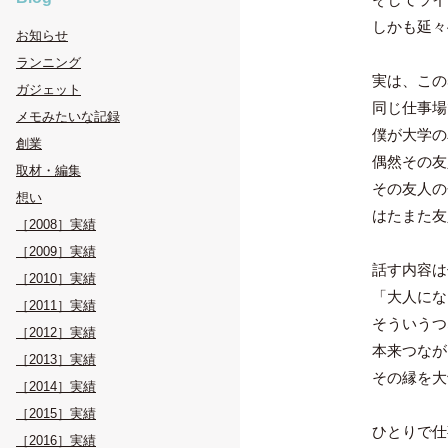
しかも延々
お知らせ
ランニング
実は、この
ガジェット
同じ仕事場
メモみたいな記録
僕が大学の
創業
偶然その友
取材・編集
その友人の
想い
はたまた友
［2008］実績
［2009］実績
話す内容は
［2010］実績
「大人にな
［2011］実績
そういうつ
［2012］実績
本来つなが
［2013］実績
その縁を大
［2014］実績
［2015］実績
ひとりで仕
［2016］実績