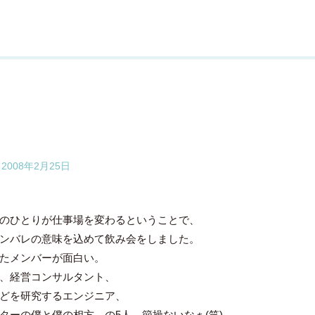
2008年2月25日
のひとりが仕事場を変わるということで、
ンバレの意味を込めて飲み会をしました。
たメンバーが面白い。
、経営コンサルタント、
どを研究するエンジニア、
ターの僕と僕の相方…の5人。節操ないなぁ(笑)