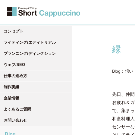
コンセプト
ライティング/エディトリアル
縁
プランニング/ディレクション
ウェブ/SEO
Blog：
想い
仕事の進め方
制作実績
先日、仲間
企業情報
お疲れ＆ガ
よくあるご質問
で、集まっ
和食料理人
お問い合わせ
センサーな
Blog
そしてライ